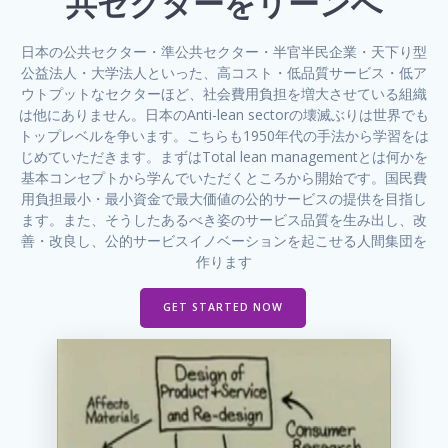
共セクターをリーンへ
日本の公共セクター・準公共セクター・半官半民企業・天下り型
公益法人・大学法人といった、高コスト・低品質サービス・低ア
ウトプットなセクターほど、社会費用負担を増大させている組織
は他にありません。日本のAnti-lean sectorの壊滅ぶりは世界でも
トップレベルを争います。こちらも1950年代の手法から学習をは
じめていただきます。まずはTotal lean managementとは何かを
基本コンセプトから学んでいただくところから開始です。国民費
用負担最小・最小資金で最大価値の公的サービスの提供を目指し
ます。また、そうしたあるべき姿のサービス品質を生み出し、改
善・改良し、公的サービスイノベーションを起こせる人間集団を
作ります
GET STARTED NOW