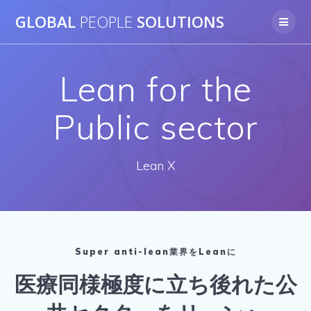
Skip
GLOBAL
PEOPLE
SOLUTIONS
to
content
Lean for the
Public sector
Lean X
Super anti-lean業界をLeanに
医療同様極度に立ち後れた公