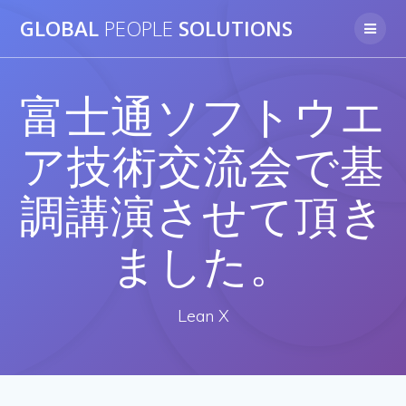
Skip
GLOBAL
PEOPLE
SOLUTIONS
to
content
富士通ソフトウエ
ア技術交流会で基
調講演させて頂き
ました。
Lean X